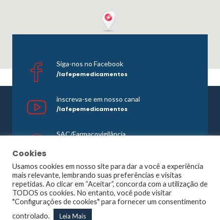
Siga-nos no Facebook
/lafepemedicamentos
inscreva-se em nosso canal
/lafepemedicamentos
SAC/Farmacovigilância
0800 081 1121
Cookies
Usamos cookies em nosso site para dar a você a experiência
mais relevante, lembrando suas preferências e visitas
repetidas. Ao clicar em “Aceitar”, concorda com a utilização de
©1965 -
2026 Todos os direitos reservados. Lafepe |
TODOS os cookies. No entanto, você pode visitar
Wordpress
Optimized by
Agência Planner
"Configurações de cookies" para fornecer um consentimento
Largo de Dois Irmãos, 1117, Dois Irmãos – Recife – PE |
controlado.
Leia Mais