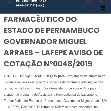
(81) 3183-1100 (PABX)
LABORATÓRIO
0800 081 1121 (SAC)
FARMACÊUTICO DO
ESTADO DE PERNAMBUCO
GOVERNADOR MIGUEL
ARRAES – LAFEPE AVISO DE
COTAÇÃO Nº0048/2019
OBJETO:
PESQUISA DE PREÇOS para
Contratação de empresa de
Engenharia para execução dos serviços de reforma e adequação das
farmácias de Dois Irmãos, Casa Amarela, Imperador e Pina para
atender ao programa de Assistência Farmacêutica do Laboratório
Farmacêutico do Estado de Pernambuco Governador Miguel Arraes S/A
.
– LAFEPE, Recife/PE
O Termo de Referência está disponível no