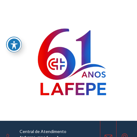
Home
/
LABORATÓRIO FARMACÊUTICO DO ESTADO DE PERNAMBUCO
GOVERNADOR MIGUEL ARRAES - LAFEPE AVISO DE COTAÇÃO Nº0048/2019
AVISO DE COTAÇÃO
11.09.2019
Central de Atendimento
COMPARTILHE