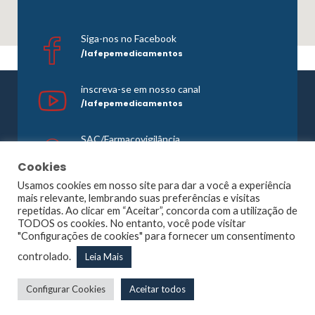
Siga-nos no Facebook
/lafepemedicamentos
inscreva-se em nosso canal
/lafepemedicamentos
SAC/Farmacovigilância
0800 081 1121
Cookies
Usamos cookies em nosso site para dar a você a experiência
mais relevante, lembrando suas preferências e visitas
repetidas. Ao clicar em “Aceitar”, concorda com a utilização de
©1965 -
2026 Todos os direitos reservados. Lafepe |
TODOS os cookies. No entanto, você pode visitar
Wordpress
Optimized by
Agência Planner
"Configurações de cookies" para fornecer um consentimento
Largo de Dois Irmãos, 1117, Dois Irmãos – Recife – PE |
controlado.
Leia Mais
CNPJ: 10.877.926/0001-13
Configurar Cookies
Aceitar todos