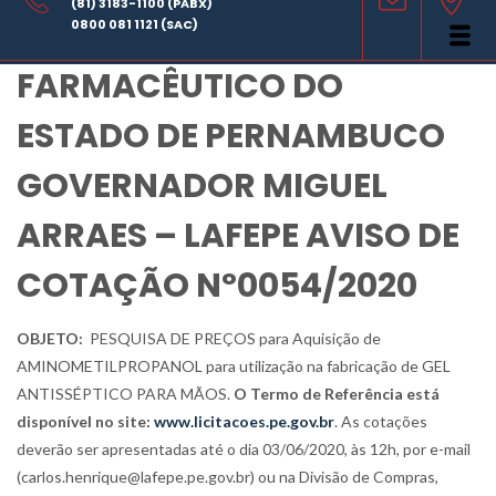
(81) 3183-1100 (PABX)
LABORATÓRIO
0800 081 1121 (SAC)
FARMACÊUTICO DO
ESTADO DE PERNAMBUCO
GOVERNADOR MIGUEL
ARRAES – LAFEPE AVISO DE
COTAÇÃO Nº0054/2020
OBJETO:
PESQUISA DE PREÇOS
para Aquisição de
AMINOMETILPROPANOL para utilização na fabricação de GEL
ANTISSÉPTICO PARA MÃOS
.
O Termo de Referência está
disponível no site:
www.licitacoes.pe.gov.br
. As cotações
deverão ser apresentadas até o dia 03/06/2020, às 12h, por e-mail
(carlos.henrique@lafepe.pe.gov.br) ou na Divisão de Compras,