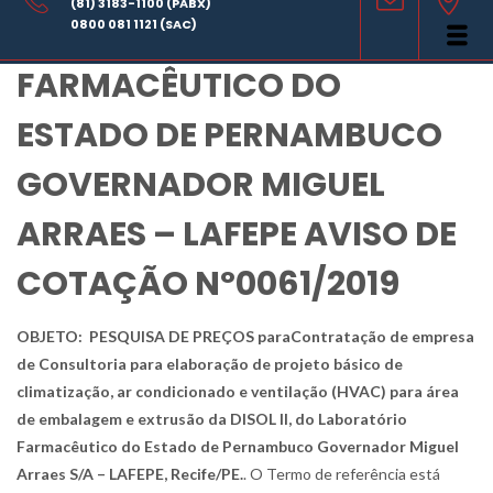
(81) 3183-1100 (PABX)
LABORATÓRIO
0800 081 1121 (SAC)
FARMACÊUTICO DO
ESTADO DE PERNAMBUCO
GOVERNADOR MIGUEL
ARRAES – LAFEPE AVISO DE
COTAÇÃO Nº0061/2019
OBJETO:
PESQUISA DE PREÇOS paraContratação de empresa
de Consultoria para elaboração de projeto básico de
climatização, ar condicionado e ventilação (HVAC) para área
de embalagem e extrusão da DISOL II, do Laboratório
Farmacêutico do Estado de Pernambuco Governador Miguel
Arraes S/A – LAFEPE, Recife/PE.
. O Termo de referência está