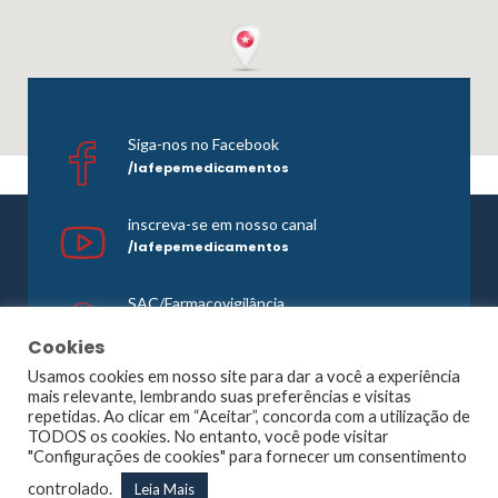
Siga-nos no Facebook
/lafepemedicamentos
inscreva-se em nosso canal
/lafepemedicamentos
SAC/Farmacovigilância
0800 081 1121
Cookies
Usamos cookies em nosso site para dar a você a experiência
mais relevante, lembrando suas preferências e visitas
repetidas. Ao clicar em “Aceitar”, concorda com a utilização de
©1965 -
2026 Todos os direitos reservados. Lafepe |
TODOS os cookies. No entanto, você pode visitar
Wordpress
Optimized by
Agência Planner
"Configurações de cookies" para fornecer um consentimento
Largo de Dois Irmãos, 1117, Dois Irmãos – Recife – PE |
controlado.
Leia Mais