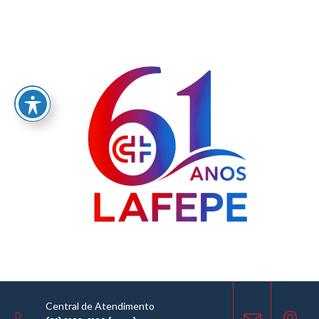
Home
/
LABORATÓRIO FARMACÊUTICO DO ESTADO DE PERNAMBUCO
GOVERNADOR MIGUEL ARRAES - LAFEPE AVISO DE COTAÇÃO Nº0061/2019
AVISO DE COTAÇÃO
17.10.2019
Central de Atendimento
COMPARTILHE