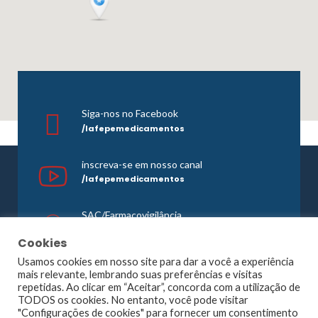
Siga-nos no Facebook
/lafepemedicamentos
inscreva-se em nosso canal
/lafepemedicamentos
SAC/Farmacovigilância
0800 081 1121
Cookies
Usamos cookies em nosso site para dar a você a experiência
mais relevante, lembrando suas preferências e visitas
repetidas. Ao clicar em “Aceitar”, concorda com a utilização de
©1965 -
2026 Todos os direitos reservados. Lafepe |
TODOS os cookies. No entanto, você pode visitar
Wordpress
Optimized by
Agência Planner
"Configurações de cookies" para fornecer um consentimento