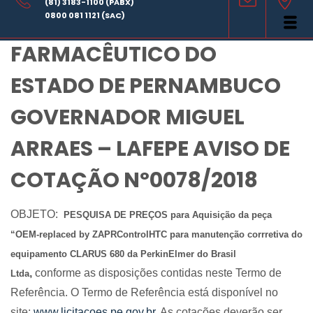
(81) 3183-1100 (PABX)
LABORATÓRIO
0800 081 1121 (SAC)
FARMACÊUTICO DO
ESTADO DE PERNAMBUCO
GOVERNADOR MIGUEL
ARRAES – LAFEPE AVISO DE
COTAÇÃO Nº0078/2018
OBJETO:
PESQUISA DE PREÇOS para Aquisição da peça
“OEM-replaced by ZAPRControlHTC para manutenção corrretiva do
equipamento CLARUS 680 da PerkinElmer do Brasil
,
conforme as disposições contidas neste Termo de
Ltda
Referência. O Termo de Referência está disponível no
site
:
www.licitacoes.pe.gov.br
. As cotações deverão ser