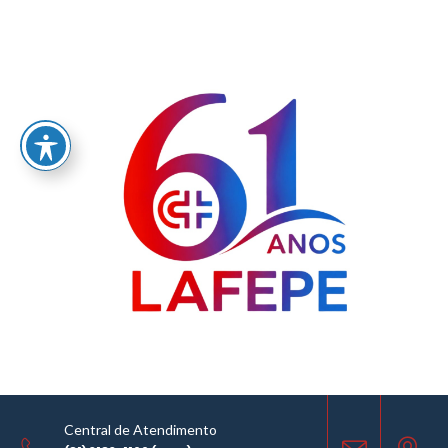
Home
/
LABORATÓRIO FARMACÊUTICO DO ESTADO DE PERNAMBUCO
GOVERNADOR MIGUEL ARRAES - LAFEPE AVISO DE COTAÇÃO Nº0078/2018
AVISO DE COTAÇÃO
06.11.2018
Central de Atendimento
COMPARTILHE