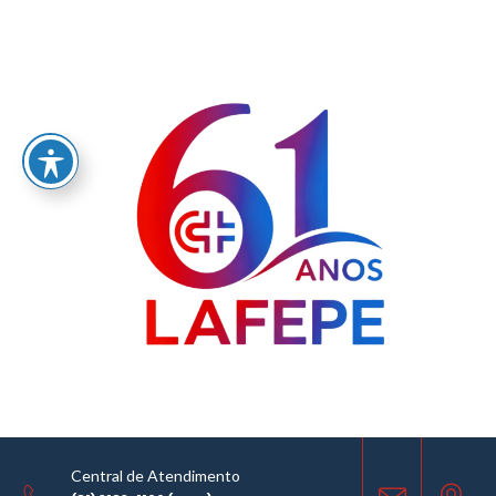
Home
/
LABORATÓRIO FARMACÊUTICO DO ESTADO DE PERNAMBUCO
GOVERNADOR MIGUEL ARRAES - LAFEPE AVISO DE COTAÇÃO Nº0083/2019
AVISO DE COTAÇÃO
03.12.2019
Central de Atendimento
COMPARTILHE