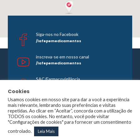
Siga-nos no Facebook
/lafepemedicamentos
inscreva-se em nosso canal
/lafepemedicamentos
SAC/Farmacovigilância
0800 081 1121
Cookies
Usamos cookies em nosso site para dar a você a experiência
mais relevante, lembrando suas preferências e visitas
repetidas. Ao clicar em “Aceitar”, concorda com a utilização de
©1965 -
2026 Todos os direitos reservados. Lafepe |
TODOS os cookies. No entanto, você pode visitar
Wordpress
Optimized by
Agência Planner
"Configurações de cookies" para fornecer um consentimento
Largo de Dois Irmãos, 1117, Dois Irmãos – Recife – PE |
controlado.
Leia Mais
CNPJ: 10.877.926/0001-13