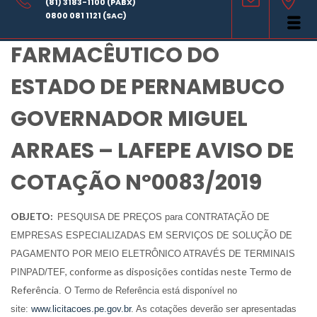
(81) 3183-1100 (PABX)
LABORATÓRIO
0800 081 1121 (SAC)
FARMACÊUTICO DO
ESTADO DE PERNAMBUCO
GOVERNADOR MIGUEL
ARRAES – LAFEPE AVISO DE
COTAÇÃO Nº0083/2019
OBJETO:
PESQUISA DE PREÇOS para CONTRATAÇÃO DE
EMPRESAS ESPECIALIZADAS EM SERVIÇOS DE SOLUÇÃO DE
PAGAMENTO POR MEIO ELETRÔNICO ATRAVÉS DE TERMINAIS
, conforme as disposições contidas neste Termo de
PINPAD/TEF
Referência
.
O Termo de Referência está disponível no
site:
www.licitacoes.pe.gov.br
. As cotações deverão ser apresentadas