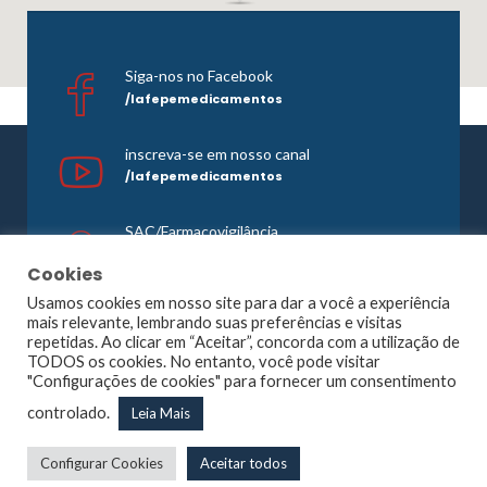
Siga-nos no Facebook
/lafepemedicamentos
inscreva-se em nosso canal
/lafepemedicamentos
SAC/Farmacovigilância
0800 081 1121
Cookies
Usamos cookies em nosso site para dar a você a experiência
mais relevante, lembrando suas preferências e visitas
repetidas. Ao clicar em “Aceitar”, concorda com a utilização de
©1965 -
2026 Todos os direitos reservados. Lafepe |
TODOS os cookies. No entanto, você pode visitar
Wordpress
Optimized by
Agência Planner
"Configurações de cookies" para fornecer um consentimento
Largo de Dois Irmãos, 1117, Dois Irmãos – Recife – PE |
controlado.
Leia Mais
CNPJ: 10.877.926/0001-13
Configurar Cookies
Aceitar todos