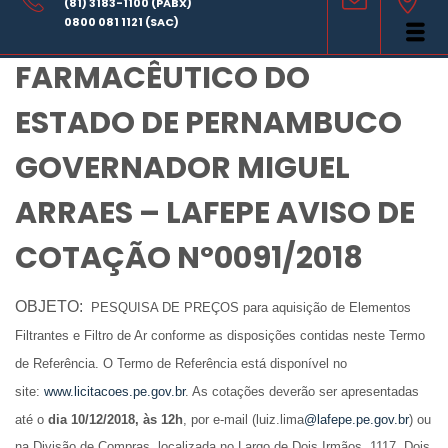
(81) 3183-1100 (PABX)
LABORATÓRIO
0800 081 1121 (SAC)
FARMACÊUTICO DO
ESTADO DE PERNAMBUCO
GOVERNADOR MIGUEL
ARRAES – LAFEPE AVISO DE
COTAÇÃO Nº0091/2018
OBJETO:
PESQUISA DE PREÇOS para aquisição de Elementos
Filtrantes e Filtro de Ar conforme as disposições contidas neste Termo
de Referência. O Termo de Referência está disponível no
site
:
www.licitacoes.pe.gov.br
. As cotações deverão ser apresentadas
até o
dia 10/12/2018, às 12h
, por e-mail (luiz.lima
@lafepe.pe.gov.br
) ou
na Divisão de Compras, localizada no Largo de Dois Irmãos, 1117, Dois