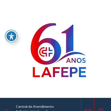
Home
/
LABORATÓRIO FARMACÊUTICO DO ESTADO DE PERNAMBUCO
GOVERNADOR MIGUEL ARRAES - LAFEPE AVISO DE COTAÇÃO Nº0091/2018
AVISO DE COTAÇÃO
03.12.2018
Central de Atendimento
COMPARTILHE