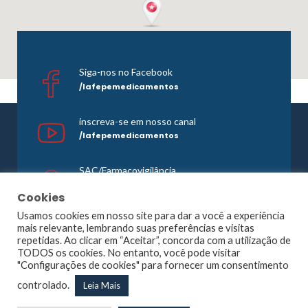
Siga-nos no Facebook
/lafepemedicamentos
inscreva-se em nosso canal
/lafepemedicamentos
SAC/Farmacovigilância
0800 081 1121
Cookies
Usamos cookies em nosso site para dar a você a experiência
mais relevante, lembrando suas preferências e visitas
repetidas. Ao clicar em “Aceitar”, concorda com a utilização de
©1965 -
2026 Todos os direitos reservados. Lafepe |
TODOS os cookies. No entanto, você pode visitar
Wordpress
Optimized by
Agência Planner
"Configurações de cookies" para fornecer um consentimento
Largo de Dois Irmãos, 1117, Dois Irmãos – Recife – PE |
controlado.
Leia Mais
CNPJ: 10.877.926/0001-13