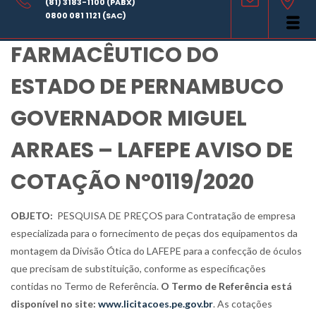
(81) 3183-1100 (PABX)
LABORATÓRIO
0800 081 1121 (SAC)
FARMACÊUTICO DO
ESTADO DE PERNAMBUCO
GOVERNADOR MIGUEL
ARRAES – LAFEPE AVISO DE
COTAÇÃO Nº0119/2020
OBJETO:
PESQUISA DE PREÇOS
para Contratação de empresa
especializada para o fornecimento de peças dos equipamentos da
montagem da Divisão Ótica do LAFEPE para a confecção de óculos
que precisam de substituição
,
conforme as especificações
contidas no Termo de Referência
.
O Termo de Referência está
disponível no site:
www.licitacoes.pe.gov.br
. As cotações