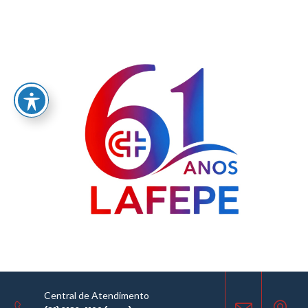
Home
/
LABORATÓRIO FARMACÊUTICO DO ESTADO DE PERNAMBUCO
GOVERNADOR MIGUEL ARRAES - LAFEPE AVISO DE COTAÇÃO Nº0119/2020
AVISO DE COTAÇÃO
06.10.2020
Central de Atendimento
COMPARTILHE