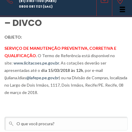
(81) 3183-1100 (PABX)
LAFEPE AVISO DE COTAÇÃO
0800 081 1121 (SAC)
– DIVCO
OBJETO:
SERVIÇO DE MANUTENÇÃO PREVENTIVA, CORRETIVA E
QUALIFICAÇÃO
.
O Termo de Referência está disponível no
site
:
www.licitacoes.pe.gov.br
. As cotações deverão ser
apresentadas até o
dia
15/03/2018
às
12h
, por e-mail
(juliana.ldias
@lafepe.pe.gov.br
) ou na Divisão de Compras, localizada
no Largo de Dois Irmãos, 1117, Dois Irmãos, Recife/PE. Recife, 08
de março de 2018.