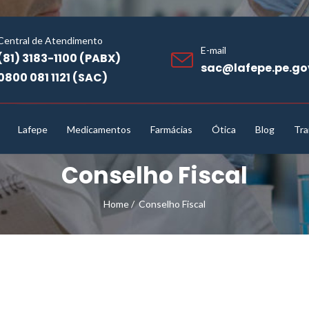
Central de Atendimento
E-mail
(81) 3183-1100 (PABX)
sac@lafepe.pe.go
0800 081 1121 (SAC)
Lafepe
Medicamentos
Farmácias
Ótica
Blog
Tra
Conselho Fiscal
Home
/
Conselho Fiscal