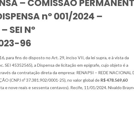
ENSA – COMISSÃO PERMANENT
DISPENSA nº 001/2024 –
– SEI Nº
023-96
 para fins do disposto no Art. 29, inciso VII, da lei supra, e à vista da
c. SEI 45352565), a Dispensa de licitação em epígrafe, cujo objeto é a
através da contratação direta da empresa: RENAPSI – REDE NACIONAL 
NPJ nº 37.381.902/0001-25), no valor global de
R$ 478.569,60
ta e nove reais e sessenta centavos). Recife, 11/01/2024. Nivaldo Brayn