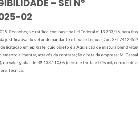
IBILIDADE – SEI Nº
025-02
Reconheço e ratifico com base na Lei Federal nº 13.303/16, para fins
ista da justificativa do setor demandante e Leucio Lemos (Doc. SEI 7412852
de licitação em epígrafe, cujo objeto é a Aquisição de mistura blend vita
plemento alimentar, através da contratação direta da empresa: M. Cassa
o valor global de R$ 133.110,05 (cento e trinta e três mil, cento e dez 
tora Técnica.