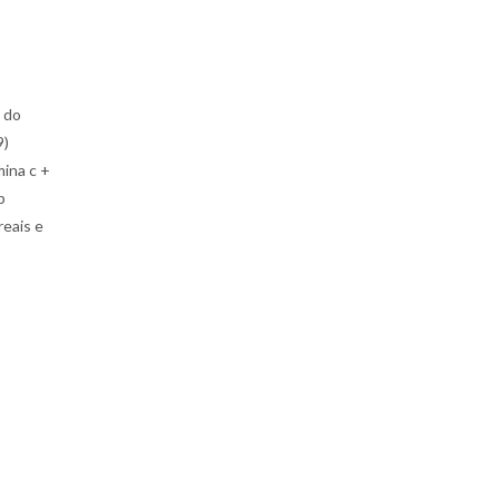
 do
9)
mina c +
b
reais e