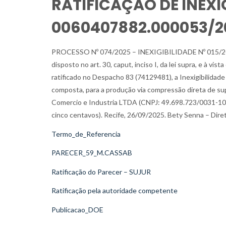
RATIFICAÇÃO DE INEXIG
0060407882.000053/2
PROCESSO Nº 074/2025 – INEXIGIBILIDADE Nº 015/2025. 
disposto no art. 30, caput, inciso I, da lei supra, e à v
ratificado no Despacho 83 (74129481), a Inexigibilidade 
composta, para a produção via compressão direta de su
Comercio e Industria LTDA (CNPJ: 49.698.723/0031-10), n
cinco centavos). Recife, 26/09/2025. Bety Senna – Dire
Termo_de_Referencia
PARECER_59_M.CASSAB
Ratificação do Parecer – SUJUR
Ratificação pela autoridade competente
Publicacao_DOE