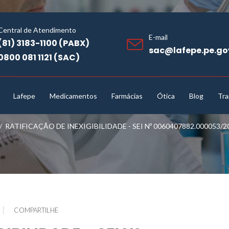
Central de Atendimento
E-mail
(81) 3183-1100 (PABX)
sac@lafepe.pe.go
0800 081 1121 (SAC)
Lafepe
Medicamentos
Farmácias
Ótica
Blog
Tra
/
RATIFICAÇÃO DE INEXIGIBILIDADE - SEI Nº 0060407882.000053/2
COMPARTILHE