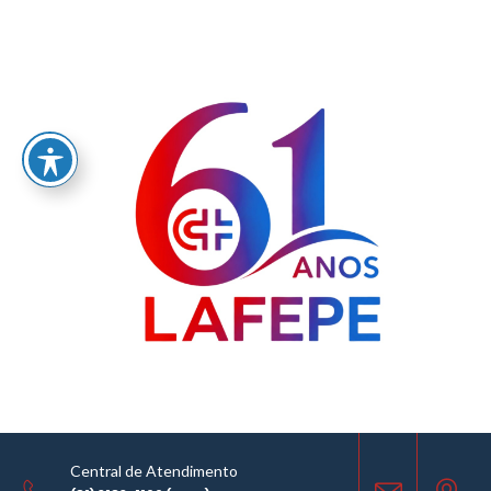
Home
/
AVISO DE LICITAÇÃO - COMISSÃO PERMANENTE DE LICITAÇÃO - CPL - SEI Nº
0060407865.000033/2024-51
LICITAÇÕES
10.09.2025
COMPARTILHE
Central de Atendimento