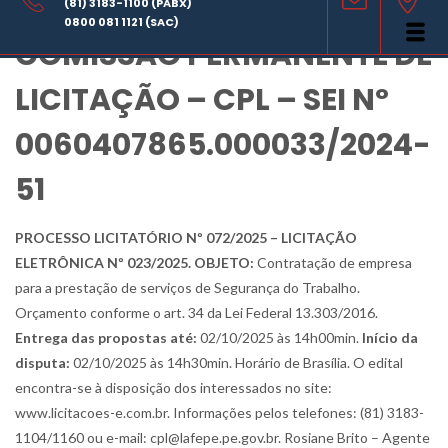
AVISO DE LICITAÇÃO –
(81) 3183-1100 (PABX)
0800 081 1121 (SAC)
COMISSÃO PERMANENTE DE
LICITAÇÃO – CPL – SEI Nº
0060407865.000033/2024-
51
PROCESSO LICITATÓRIO Nº 072/2025 – LICITAÇÃO
ELETRÔNICA Nº 023/2025. OBJETO:
Contratação de empresa
para a prestação de serviços de Segurança do Trabalho.
Orçamento conforme o art. 34 da Lei Federal 13.303/2016.
Entrega das propostas até:
02/10/2025 às 14h00min.
Início da
disputa:
02/10/2025 às 14h30min. Horário de Brasília. O edital
encontra-se à disposição dos interessados no site:
www.licitacoes-e.com.br. Informações pelos telefones: (81) 3183-
1104/1160 ou e-mail: cpl@lafepe.pe.gov.br. Rosiane Brito – Agente