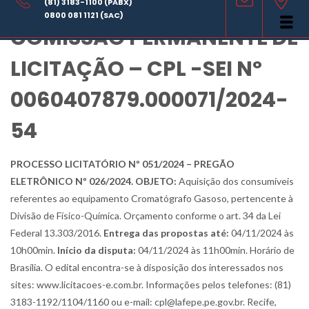
AVISO DE LICITAÇÃO –
(81) 3183-1100 (PABX)
0800 081 1121 (SAC)
COMISSÃO PERMANENTE DE
LICITAÇÃO – CPL -SEI Nº
0060407879.000071/2024-
54
PROCESSO LICITATÓRIO Nº 051/2024 – PREGÃO
ELETRÔNICO Nº 026/2024. OBJETO:
Aquisição dos consumíveis
referentes ao equipamento Cromatógrafo Gasoso, pertencente à
Divisão de Físico-Química. Orçamento conforme o art. 34 da Lei
Federal 13.303/2016.
Entrega das propostas até:
04/11/2024 às
10h00min.
Início da disputa:
04/11/2024 às 11h00min. Horário de
Brasília. O edital encontra-se à disposição dos interessados nos
sites: www.licitacoes-e.com.br. Informações pelos telefones: (81)
3183-1192/1104/1160 ou e-mail: cpl@lafepe.pe.gov.br. Recife,