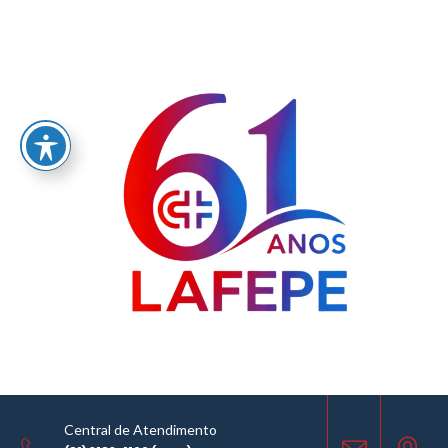
Home
/
AVISO DE LICITAÇÃO – COMISSÃO PERMANENTE DE LICITAÇÃO – CPL -SEI Nº
0060407879.000071/2024-54
LICITAÇÕES
22.10.2024
COMPARTILHE
Central de Atendimento