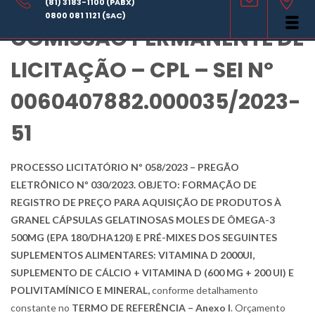
AVISO DE LICITAÇÃO –
(81) 3183-1100 (PABX)
0800 081 1121 (SAC)
COMISSÃO PERMANENTE DE
LICITAÇÃO – CPL – SEI Nº
0060407882.000035/2023-
51
PROCESSO LICITATÓRIO Nº 058/2023 – PREGÃO
ELETRÔNICO Nº 030/2023. OBJETO: FORMAÇÃO DE
REGISTRO DE PREÇO PARA AQUISIÇÃO DE PRODUTOS À
GRANEL CÁPSULAS GELATINOSAS MOLES DE ÔMEGA-3
500MG (EPA 180/DHA120) E PRÉ-MIXES DOS SEGUINTES
SUPLEMENTOS ALIMENTARES: VITAMINA D 2000UI,
SUPLEMENTO DE CÁLCIO + VITAMINA D (600 MG + 200 UI) E
POLIVITAMÍNICO E MINERAL,
conforme detalhamento
constante no
TERMO DE REFERÊNCIA – Anexo I
. Orçamento