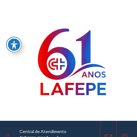
Home
/
AVISO DE LICITAÇÃO – COMISSÃO PERMANENTE DE LICITAÇÃO – CPL – SEI Nº
0060407882.000035/2023-51
LICITAÇÕES
21.12.2023
COMPARTILHE
Central de Atendimento