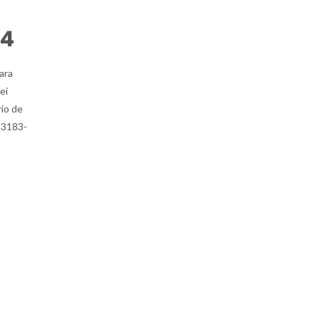
94
ara
ei
io de
) 3183-