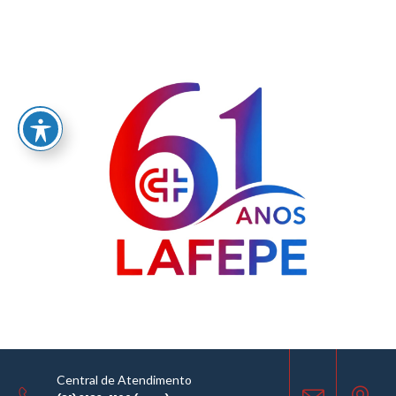
Home
/
AVISO DE LICITAÇÃO – CPL II – SEI Nº 0060407882.000046/2025-01
LICITAÇÕES
26.08.2025
COMPARTILHE
Central de Atendimento