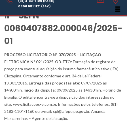
AVISO DE LICITAÇÃO – CPL
(81) 3183-1100 (PABX)
0800 081 1121 (SAC)
II – SEI Nº
0060407882.000046/2025-
01
PROCESSO LICITATÓRIO Nº 070/2025 – LICITAÇÃO
ELETRÔNICA Nº 021/2025. OBJETO:
Formação de registro de
preço para eventual aquisição do insumo farmacêutico ativo (IFA)
Clozapina. Orçamento conforme o art. 34 da Lei Federal
13.303/2016.
Entrega das propostas até:
09/09/2025 às
14h00min.
Início da disputa:
09/09/2025 às 14h30min. Horário de
Brasília. O edital encontra-se à disposição dos interessados no
site: www.licitacoes-e.com.br. Informações pelos telefones: (81)
3183-1104/1160 ou e-mail: cpl@lafepe.pe.gov.br. Amanda
Mascarenhas – Agente de Licitação.