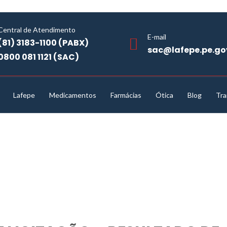
Central de Atendimento
E-mail
(81) 3183-1100 (PABX)
sac@lafepe.pe.go
0800 081 1121 (SAC)
Lafepe
Medicamentos
Farmácias
Ótica
Blog
Tra
ECIAL DE LICITAÇÃO – RESULTADO DE LICITAÇÃO – SEI Nº 00604