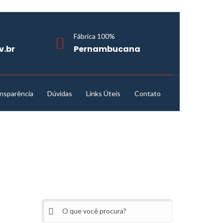
Fábrica 100%
v.br
Pernambucana
nsparência
Dúvidas
Links Úteis
Contato
07882.000006/2024-70