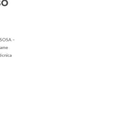
SO
SOSA –
tame
écnica