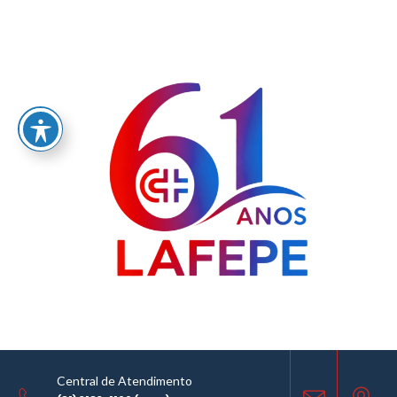
Home
/
Antiácido/Antiulcerogênico
MEDICAMENTOS
18.07.2016
Central de Atendimento
COMPARTILHE