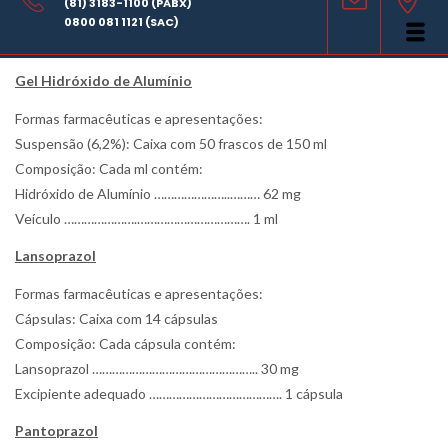
(81) 3183-1100 (PABX)
Antiácido/Antiulcerogênico
0800 081 1121 (SAC)
Gel
Hidróxido de Alumínio
Formas farmacêuticas e apresentações:
Suspensão (6,2%): Caixa com 50 frascos de 150 ml
Composição: Cada ml contém:
Hidróxido de Alumínio …………………..……… 62 mg
Veículo ………………….……………………………. 1 ml
Lansoprazol
Formas farmacêuticas e apresentações:
Cápsulas: Caixa com 14 cápsulas
Composição: Cada cápsula contém:
Lansoprazol ………………………………………….. 30 mg
Excipiente adequado …………………………………. 1 cápsula
Pantoprazol