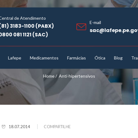
Central de Atendimento
E-mail
(81) 3183-1100 (PABX)
sac@lafepe.pe.go
0800 081 1121 (SAC)
Lafepe
Medicamentos
Farmácias
Ótica
Blog
Tra
Home
/
Anti-hipertensivos
18.07.2014
COMPARTILHE