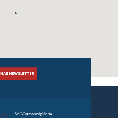
5
SAC/Farmacovigilância