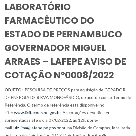
LABORATÓRIO
FARMACÊUTICO DO
ESTADO DE PERNAMBUCO
GOVERNADOR MIGUEL
ARRAES – LAFEPE AVISO DE
COTAÇÃO Nº0008/2022
OBJETO:
PESQUISA DE PREÇOS para aquisição de GERADOR
DE ENERGIA DE 8 KVA MONOFÁSICO, de acordo com o Termo de
Referência. O termo de referência está disponível no
site:
www.licitacoes.pe.gov.br
. As cotações deverão ser
apresentadas até o dia 07/02/2022, às 12h, por e-
mail
luiz.lima@lafepe.pe.gov.br
ou na Divisão de Compras, localizada
no Largo de Dois Irmãos, 1117, Dois Irmãos, Recife/PE.