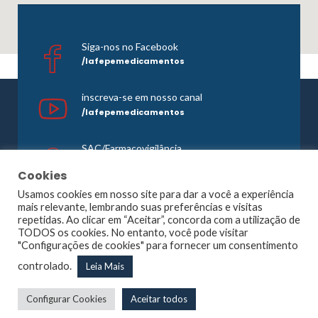
Siga-nos no Facebook
/lafepemedicamentos
inscreva-se em nosso canal
/lafepemedicamentos
SAC/Farmacovigilância
0800 081 1121
Cookies
Usamos cookies em nosso site para dar a você a experiência
mais relevante, lembrando suas preferências e visitas
repetidas. Ao clicar em “Aceitar”, concorda com a utilização de
©1965 -
2026 Todos os direitos reservados. Lafepe |
TODOS os cookies. No entanto, você pode visitar
Wordpress
Optimized by
Agência Planner
"Configurações de cookies" para fornecer um consentimento
Largo de Dois Irmãos, 1117, Dois Irmãos – Recife – PE |
controlado.
Leia Mais
CNPJ: 10.877.926/0001-13
Configurar Cookies
Aceitar todos