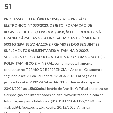
51
PROCESSO LICITATÓRIO Nº 058/2023 – PREGÃO
ELETRÔNICO Nº 030/2023. OBJETO: FORMAÇÃO DE
REGISTRO DE PREÇO PARA AQUISIÇÃO DE PRODUTOS À
GRANEL CÁPSULAS GELATINOSAS MOLES DE ÔMEGA-3
500MG (EPA 180/DHA120) E PRÉ-MIXES DOS SEGUINTES
SUPLEMENTOS ALIMENTARES: VITAMINA D 2000UI,
SUPLEMENTO DE CÁLCIO + VITAMINA D (600 MG + 200 UI) E
POLIVITAMÍNICO E MINERAL,
conforme detalhamento
constante no
TERMO DE REFERÊNCIA – Anexo I
. Orçamento
segundo o art. 34 da Lei Federal 13.303/2016.
Entrega das
propostas até: 23/01/2024 às 14h00min. Início da disputa:
23/01/2024 às 15h00min.
Horário de Brasília. O Edital encontra-se
à disposição dos interessados no site: www.licitacoes-e.com.br.
Informações pelos telefones: (81) 3183-1104/1192/1160 ou e-
mail: cpl@lafepe.pe.gov.br. Recife, 20/12/2023. Amanda