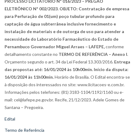
PROCESSO LICITATÓRIO Nº 016/2023 – PREGÃO
ELETRÔNICO Nº 002/2023. OBJETO: Contratação de empresa
para Perfuração de 01(um) poço tubular profundo para
captação de água subterrânea inclusive fornecimento e
instalação de materiais e de outorga de uso para atender a
necessidade do Laboratório Farmacêutico do Estado de
Pernambuco Governador Miguel Arraes – LAFEPE,
conforme
detalhamento constante no
TERMO DE REFERÊNCIA – Anexo I
.
Orçamento segundo o art. 34 da Lei Federal 13.303/2016.
Entrega
das propostas até: 16/01/2024 às 10h00min. Início da disputa:
16/01/2024 às 11h00min.
Horário de Brasília. O Edital encontra-se
à disposição dos interessados no site: www.licitacoes-e.com.br.
Informações pelos telefones: (81) 3183-1104/1192/1160 ou e-
mail: cel@lafepe.pe.gov.br. Recife, 21/12/2023. Adele Gomes de
Santana – Pregoeira.
Edital
Termo de Referência