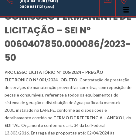
AVISO DE LICITAÇÃO –
(81) 3183-1100 (PABX)
0800 081 1121 (SAC)
COMISSÃO PERMANENTE DE
LICITAÇÃO – SEI Nº
0060407850.000086/2023-
50
PROCESSO LICITATÓRIO Nº 006/2024 – PREGÃO
ELETRÔNICO Nº 001/2024. OBJETO:
Contratação de prestação
de serviços de manutenção preventiva, corretiva, com reposição de
peças e consumíveis, referente a todos os equipamentos do
sistema de geração e distribuição de água purificada osmotek
2000, instalado no LAFEPE, conforme as disposições e
detalhamento contido no
TERMO DE REFERÊNCIA – ANEXO I
, do
EDITAL
. Orçamento conforme o art. 34 da Lei Federal
13.303/2016.
Entrega das propostas até:
02/04/2024 às