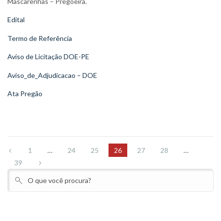
Mascarenhas – Pregoeira.
Edital
Termo de Referência
Aviso de Licitação DOE-PE
Aviso_de_Adjudicacao – DOE
Ata Pregão
1
…
24
25
26
27
28
…
39