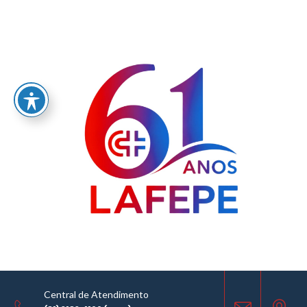
Licitações
Home
/
Licitações
LICITAÇÕES
11.03.2024
COMPARTILHE
Central de Atendimento