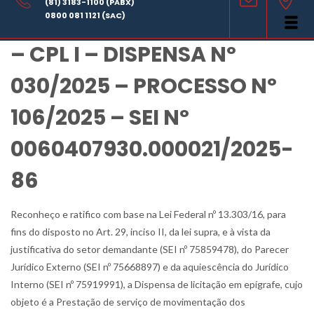
(81) 3183-1100 (PABX)
RATIFICAÇÃO DE DISPENSA
0800 081 1121 (SAC)
– CPL I – DISPENSA Nº
030/2025 – PROCESSO Nº
106/2025 – SEI Nº
0060407930.000021/2025-
86
Reconheço e ratifico com base na Lei Federal nº 13.303/16, para
fins do disposto no Art. 29, inciso II, da lei supra, e à vista da
justificativa do setor demandante (SEI nº 75859478), do Parecer
Jurídico Externo (SEI nº 75668897) e da aquiescência do Jurídico
Interno (SEI nº 75919991), a Dispensa de licitação em epígrafe, cujo
objeto é a Prestação de serviço de movimentação dos