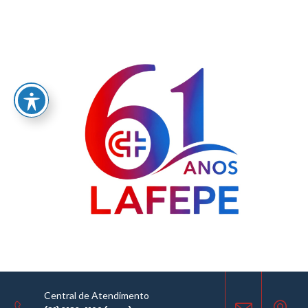
Home
/
RATIFICAÇÃO DE DISPENSA – CPL I – DISPENSA Nº 030/2025 – PROCESSO Nº
106/2025 – SEI Nº 0060407930.000021/2025-86
CONTRATAÇÕES DIRETAS
03.11.2025
Central de Atendimento
COMPARTILHE