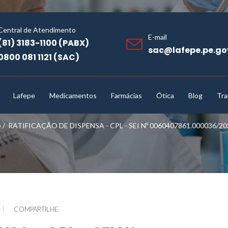
Central de Atendimento
E-mail
(81) 3183-1100 (PABX)
sac@lafepe.pe.go
0800 081 1121 (SAC)
Lafepe
Medicamentos
Farmácias
Ótica
Blog
Tra
e
/
RATIFICAÇÃO DE DISPENSA - CPL - SEI Nº 0060407861.000036/20
COMPARTILHE