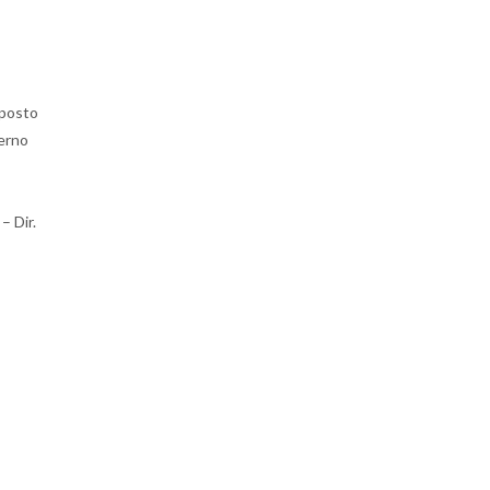
sposto
terno
– Dir.