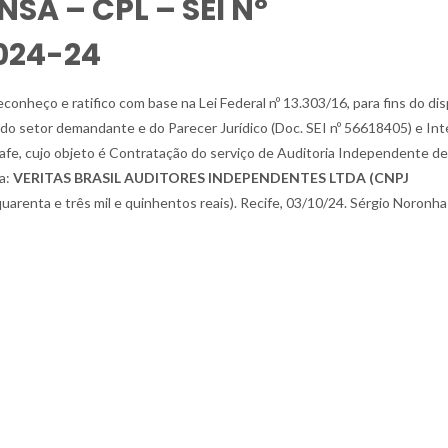
SA – CPL – SEI Nº
024-24
conheço e ratifico com base na Lei Federal nº 13.303/16, para fins do di
ativa do setor demandante e do Parecer Jurídico (Doc. SEI nº 56618405) e In
grafe, cujo objeto é Contratação do serviço de Auditoria Independente de
sa:
VERITAS BRASIL AUDITORES INDEPENDENTES LTDA (CNPJ
quarenta e três mil e quinhentos reais). Recife, 03/10/24. Sérgio Noronha 