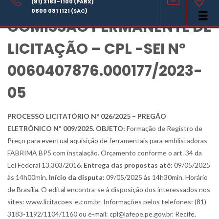
AVISO DE LICITAÇÃO –
(81) 3183-1100 (PABX)
0800 081 1121 (SAC)
COMISSÃO PERMANENTE DE
LICITAÇÃO – CPL -SEI Nº
0060407876.000177/2023-
05
PROCESSO LICITATÓRIO Nº 026/2025 – PREGÃO
ELETRÔNICO Nº 009/2025. OBJETO:
Formação de Registro de
Preço para eventual aquisição de ferramentais para emblistadoras
FABRIMA BP5 com instalação. Orçamento conforme o art. 34 da
Lei Federal 13.303/2016.
Entrega das propostas até:
09/05/2025
às 14h00min.
Início da disputa:
09/05/2025 às 14h30min. Horário
de Brasília. O edital encontra-se à disposição dos interessados nos
sites: www.licitacoes-e.com.br. Informações pelos telefones: (81)
3183-1192/1104/1160 ou e-mail: cpl@lafepe.pe.gov.br. Recife,