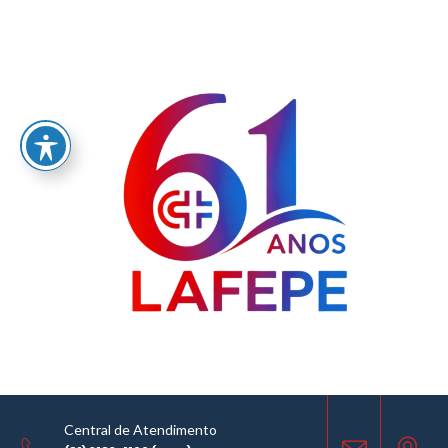
Home
/
AVISO DE LICITAÇÃO – COMISSÃO PERMANENTE DE LICITAÇÃO – CPL -SEI Nº
0060407876.000177/2023-05
LICITAÇÕES
23.04.2025
COMPARTILHE
Central de Atendimento