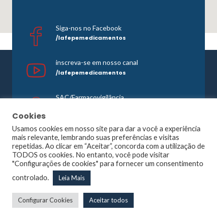
Siga-nos no Facebook
/lafepemedicamentos
inscreva-se em nosso canal
/lafepemedicamentos
SAC/Farmacovigilância
0800 081 1121
Cookies
Usamos cookies em nosso site para dar a você a experiência
mais relevante, lembrando suas preferências e visitas
repetidas. Ao clicar em “Aceitar”, concorda com a utilização de
©1965 -
2026 Todos os direitos reservados. Lafepe |
TODOS os cookies. No entanto, você pode visitar
Wordpress
Optimized by
Agência Planner
"Configurações de cookies" para fornecer um consentimento
Largo de Dois Irmãos, 1117, Dois Irmãos – Recife – PE |
controlado.
Leia Mais
CNPJ: 10.877.926/0001-13
Configurar Cookies
Aceitar todos