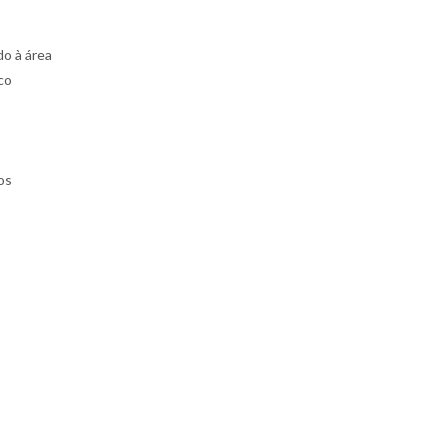
do à área
co
os