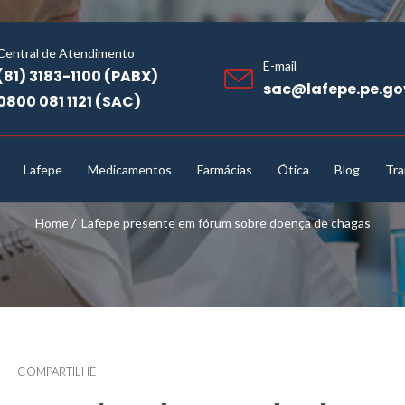
Central de Atendimento
E-mail
(81) 3183-1100 (PABX)
sac@lafepe.pe.go
0800 081 1121 (SAC)
Lafepe
Medicamentos
Farmácias
Ótica
Blog
Tra
Home
/
Lafepe presente em fórum sobre doença de chagas
COMPARTILHE