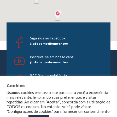
Siga-nos no Facebook
/lafepemedicamentos
inscreva-se em nosso canal
/lafepemedicamentos
SAC/Farmacovigilância
0800 081 1121
Cookies
Usamos cookies em nosso site para dar a você a experiência
mais relevante, lembrando suas preferências e visitas
repetidas. Ao clicar em “Aceitar”, concorda com a utilização de
©1965 -
2026 Todos os direitos reservados. Lafepe |
TODOS os cookies. No entanto, você pode visitar
Wordpress
Optimized by
Agência Planner
"Configurações de cookies" para fornecer um consentimento
Largo de Dois Irmãos, 1117, Dois Irmãos – Recife – PE |