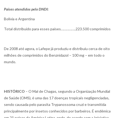
Países atendidos pelo DNDI:
Bolívia e Argentina
Total distribuído para esses países……………..223.500 comprimidos
De 2008 até agora, o Lafepe já produziu e distribuiu cerca de oito
milhões de comprimidos do Benznidazol – 100 mg – em todo o
mundo.
HISTÓRICO
– O Mal de Chagas, segundo a Organização Mundial
de Saúde (OMS), é uma das 17 doenças tropicais negligenciadas,
sendo causada pelo parasita Trypanossoma cruzi e transmitida
principalmente por insetos conhecidos por barbeiros. É endêmica
em 21 países da América Latina, onde, de acordo com a Iniciativa