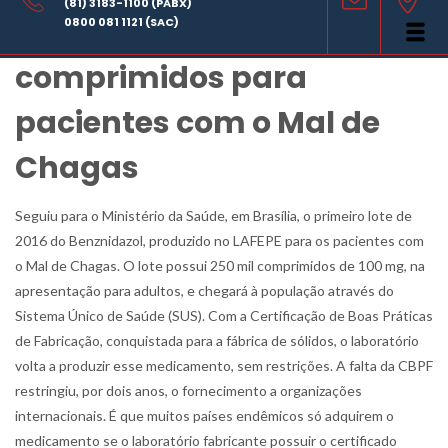
(81) 3183-1100 (PABX)
Lafepe produz 400 mil
0800 081 1121 (SAC)
comprimidos para
pacientes com o Mal de
Chagas
Seguiu para o Ministério da Saúde, em Brasília, o primeiro lote de
2016 do Benznidazol, produzido no LAFEPE para os pacientes com
o Mal de Chagas. O lote possui 250 mil comprimidos de 100 mg, na
apresentação para adultos, e chegará à população através do
Sistema Único de Saúde (SUS). Com a Certificação de Boas Práticas
de Fabricação, conquistada para a fábrica de sólidos, o laboratório
volta a produzir esse medicamento, sem restrições. A falta da CBPF
restringiu, por dois anos, o fornecimento a organizações
internacionais. É que muitos países endêmicos só adquirem o
medicamento se o laboratório fabricante possuir o certificado