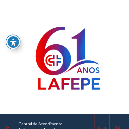
Home
/
Lafepe produz 400 mil comprimidos para pacientes com o Mal de Chagas
BENZNIDAZOL
NOTÍCIAS
02.10.2016
Central de Atendimento
COMPARTILHE