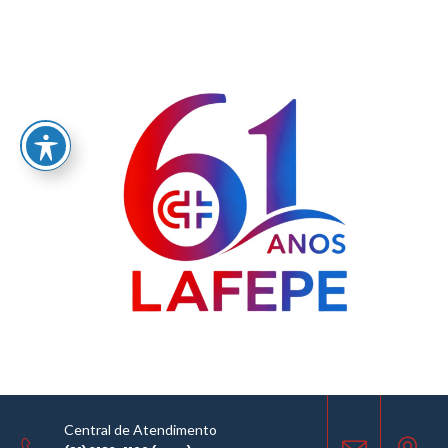
Home
/
RATIFICAÇÃO DE DISPENSA – CPL I – PROCESSO Nº 020/2026 – DISPENSA Nº
004/2026 – SEI Nº 00604110021264.000004/2025-50
NOTÍCIAS
01.07.2026
COMPARTILHE
Central de Atendimento