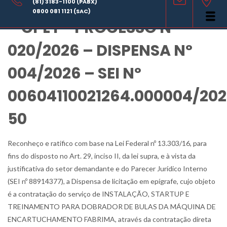
RATIFICAÇÃO DE DISPENSA
(81) 3183-1100 (PABX)
0800 081 1121 (SAC)
– CPL I – PROCESSO Nº
020/2026 – DISPENSA Nº
004/2026 – SEI Nº
00604110021264.000004/20
50
Reconheço e ratifico com base na Lei Federal nº 13.303/16, para
fins do disposto no Art. 29, inciso II, da lei supra, e à vista da
justificativa do setor demandante e do Parecer Jurídico Interno
(SEI nº 88914377), a Dispensa de licitação em epígrafe, cujo objeto
é a contratação do serviço de INSTALAÇÃO, STARTUP E
TREINAMENTO PARA DOBRADOR DE BULAS DA MÁQUINA DE
ENCARTUCHAMENTO FABRIMA, através da contratação direta