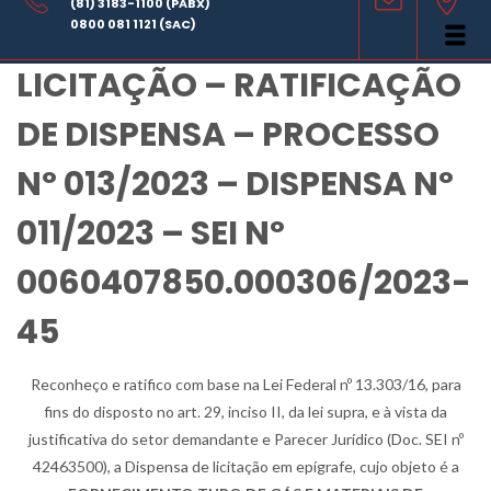
(81) 3183-1100 (PABX)
COMISSÃO ESPECIAL DE
0800 081 1121 (SAC)
LICITAÇÃO – RATIFICAÇÃO
DE DISPENSA – PROCESSO
Nº 013/2023 – DISPENSA Nº
011/2023 – SEI Nº
0060407850.000306/2023-
45
Reconheço e ratifico com base na Lei Federal nº 13.303/16, para
fins do disposto no art. 29, inciso II, da lei supra, e à vista da
justificativa do setor demandante e Parecer Jurídico (Doc. SEI nº
42463500), a Dispensa de licitação em epígrafe, cujo objeto é a