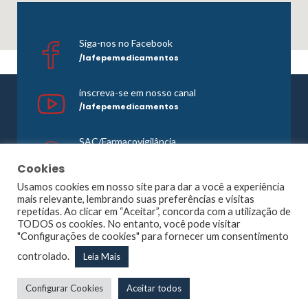
Siga-nos no Facebook
/lafepemedicamentos
inscreva-se em nosso canal
/lafepemedicamentos
SAC/Farmacovigilância
0800 081 1121
Cookies
Usamos cookies em nosso site para dar a você a experiência
mais relevante, lembrando suas preferências e visitas
repetidas. Ao clicar em “Aceitar”, concorda com a utilização de
©1965 -
2026 Todos os direitos reservados. Lafepe |
TODOS os cookies. No entanto, você pode visitar
Wordpress
Optimized by
Agência Planner
"Configurações de cookies" para fornecer um consentimento
Largo de Dois Irmãos, 1117, Dois Irmãos – Recife – PE |
controlado.
Leia Mais
CNPJ: 10.877.926/0001-13
Configurar Cookies
Aceitar todos