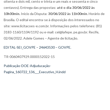
oitenta e dois mil, cento e trinta e um reais e sessenta e cinco
centavos). Entrega das propostas:
até o dia 30/06/2022 às
10h00min.
Inicio da Disputa:
30/06/2022 às 11h00min
. Horário de
Brasília. O edital encontra-se à disposição dos interessados no
site: www.licitacoes-e.com.br. Informações pelos telefones: (81)
3183-1160/1104/1192 ou e-mail: cel@lafepe. pe.gov.br. Recife,
02/06/2022. Adele Gomes – Agente de licitação.
EDITAL-SEI_GOVPE – 24643530 – GOVPE.
TR-0060407929.0000152022-15
Publicação-DOE-Adjuducação-
Pagina_160722_136___Executivo_H.indd