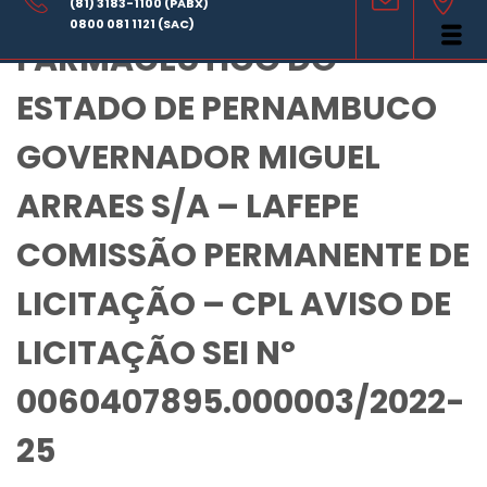
LABORATÓRIO
(81) 3183-1100 (PABX)
0800 081 1121 (SAC)
FARMACÊUTICO DO
ESTADO DE PERNAMBUCO
GOVERNADOR MIGUEL
ARRAES S/A – LAFEPE
COMISSÃO PERMANENTE DE
LICITAÇÃO – CPL AVISO DE
LICITAÇÃO SEI Nº
0060407895.000003/2022-
25