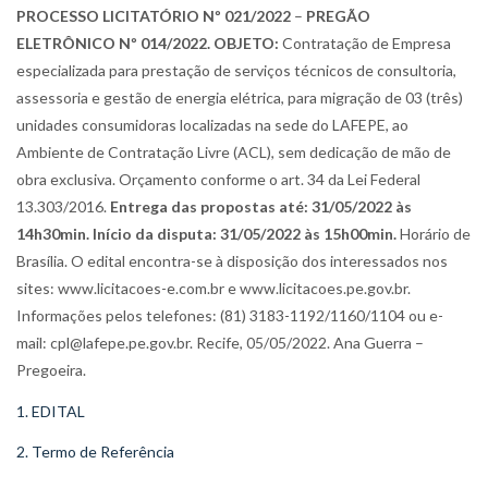
PROCESSO LICITATÓRIO Nº 021/2022
–
PREGÃO
ELETRÔNICO Nº 014/2022. OBJETO:
Contratação de Empresa
especializada para prestação de serviços técnicos de consultoria,
assessoria e gestão de energia elétrica, para migração de 03 (três)
unidades consumidoras localizadas na sede do LAFEPE, ao
Ambiente de Contratação Livre (ACL), sem dedicação de mão de
obra exclusiva. Orçamento conforme o art. 34 da Lei Federal
13.303/2016.
Entrega das propostas até:
31/05/2022 às
14h30min.
Início da disputa: 31/05/2022 às 15h00min.
Horário de
Brasília. O edital encontra-se à disposição dos interessados nos
sites: www.licitacoes-e.com.br e www.licitacoes.pe.gov.br.
Informações pelos telefones: (81) 3183-1192/1160/1104 ou e-
mail: cpl@lafepe.pe.gov.br. Recife, 05/05/2022. Ana Guerra –
Pregoeira.
1. EDITAL
2. Termo de Referência