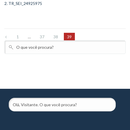
2. TR_SEI_24925975
1
…
37
38
39