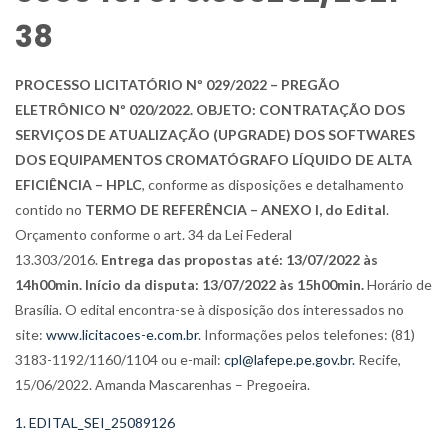
38
PROCESSO LICITATÓRIO Nº 029/2022 – PREGÃO
ELETRÔNICO Nº 020/2022. OBJETO: CONTRATAÇÃO DOS
SERVIÇOS DE ATUALIZAÇÃO (UPGRADE) DOS SOFTWARES
DOS EQUIPAMENTOS CROMATÓGRAFO LÍQUIDO DE ALTA
EFICIÊNCIA – HPLC
, conforme as disposições e detalhamento
contido no
TERMO DE REFERÊNCIA – ANEXO I, do Edital
.
Orçamento conforme o art. 34 da Lei Federal
13.303/2016.
Entrega das propostas até: 13/07/2022 às
14h00min. Início da disputa: 13/07/2022 às 15h00min.
Horário de
Brasília. O edital encontra-se à disposição dos interessados no
site:
www.licitacoes-e.com.br
. Informações pelos telefones: (81)
3183-1192/1160/1104 ou e-mail:
cpl@lafepe.pe.gov.br.
Recife,
15/06/2022. Amanda Mascarenhas – Pregoeira.
1. EDITAL_SEI_25089126