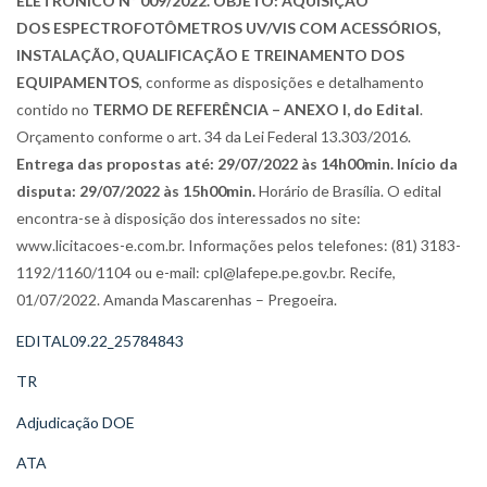
ELETRÔNICO Nº 009/2022. OBJETO: AQUISIÇÃO
DOS ESPECTROFOTÔMETROS UV/VIS COM ACESSÓRIOS,
INSTALAÇÃO, QUALIFICAÇÃO E TREINAMENTO DOS
EQUIPAMENTOS
, conforme as disposições e detalhamento
contido no
TERMO DE REFERÊNCIA – ANEXO I, do Edital
.
Orçamento conforme o art. 34 da Lei Federal 13.303/2016.
Entrega das propostas até: 29/07/2022 às 14h00min. Início da
disputa: 29/07/2022 às 15h00min.
Horário de Brasília. O edital
encontra-se à disposição dos interessados no site:
www.licitacoes-e.com.br. Informações pelos telefones: (81) 3183-
1192/1160/1104 ou e-mail: cpl@lafepe.pe.gov.br. Recife,
01/07/2022. Amanda Mascarenhas – Pregoeira.
EDITAL09.22_25784843
TR
Adjudicação DOE
ATA