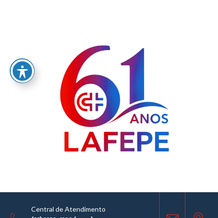
Licitações
Home
/
Licitações
LICITAÇÕES
04.07.2022
COMPARTILHE
Central de Atendimento