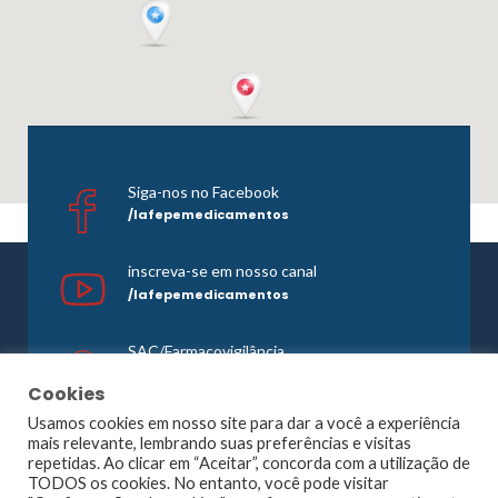
Siga-nos no Facebook
/lafepemedicamentos
inscreva-se em nosso canal
/lafepemedicamentos
SAC/Farmacovigilância
0800 081 1121
Cookies
Usamos cookies em nosso site para dar a você a experiência
mais relevante, lembrando suas preferências e visitas
repetidas. Ao clicar em “Aceitar”, concorda com a utilização de
©1965 -
2026 Todos os direitos reservados. Lafepe |
TODOS os cookies. No entanto, você pode visitar
Wordpress
Optimized by
Agência Planner