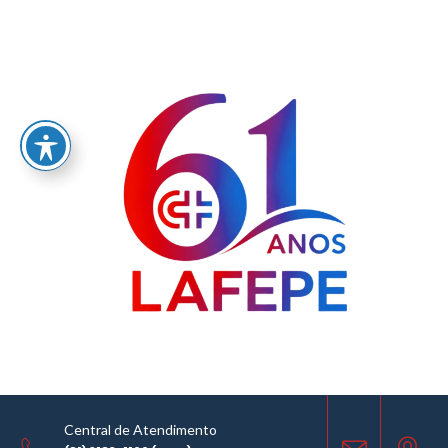
Home
/
Alunos de farmácia da FPS conhecem a estrutura Lafepe
Central de Atendimento
NOTÍCIAS
SLIDESHOW
31.08.2016