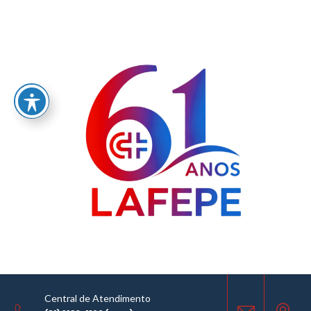
Home
/
Boa Visão: mais de 3,2 mil óculos entregues no Agreste
Central de Atendimento