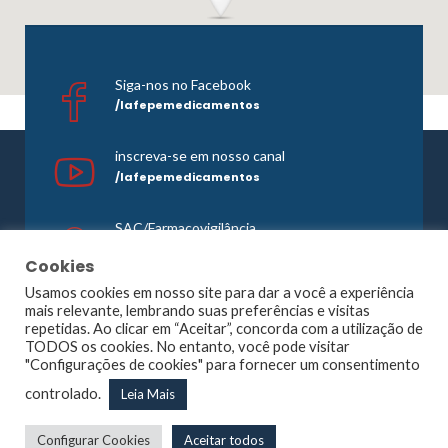
Siga-nos no Facebook
/lafepemedicamentos
inscreva-se em nosso canal
/lafepemedicamentos
SAC/Farmacovigilância
0800 081 1121
Cookies
Usamos cookies em nosso site para dar a você a experiência
mais relevante, lembrando suas preferências e visitas
repetidas. Ao clicar em “Aceitar”, concorda com a utilização de
©1965 -
2026 Todos os direitos reservados. Lafepe |
TODOS os cookies. No entanto, você pode visitar
Wordpress
Optimized by
Agência Planner
"Configurações de cookies" para fornecer um consentimento
Largo de Dois Irmãos, 1117, Dois Irmãos – Recife – PE |
controlado.
Leia Mais
CNPJ: 10.877.926/0001-13
Configurar Cookies
Aceitar todos