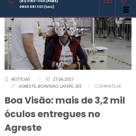
(81) 3183-1100 (PABX)
0800 081 1121 (SAC)
NOTÍCIAS
27.06.2017
AGRESTE
,
BOAVISAO
,
LAFEPE
,
SES
COMPARTILHE
Boa Visão: mais de 3,2 mil
óculos entregues no
Agreste