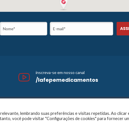
inscreva-se em nosso canal
/lafepemedicamentos
26 Todos os direitos reservados. Lafepe |
Wordpress
Optimized by
Agên
relevante, lembrando suas preferências e visitas repetidas. Ao clicar
 de Dois Irmãos, 1117, Dois Irmãos – Recife – PE | CNPJ: 10.877.926/0
tanto, você pode visitar "Configurações de cookies" para fornecer u