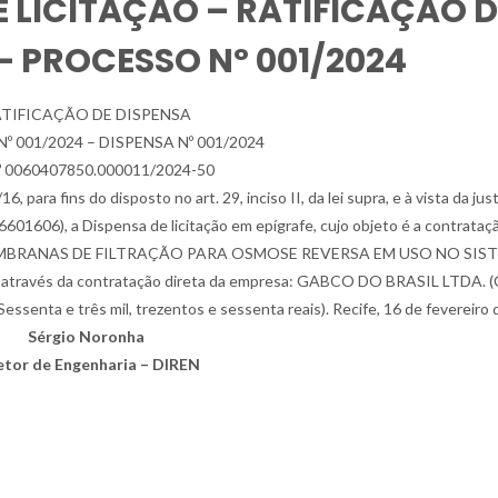
 LICITAÇÃO – RATIFICAÇÃO D
 – PROCESSO Nº 001/2024
TIFICAÇÃO DE DISPENSA
 001/2024 – DISPENSA Nº 001/2024
º 0060407850.000011/2024-50
 para fins do disposto no art. 29, inciso II, da lei supra, e à vista da just
601606), a Dispensa de licitação em epígrafe, cujo objeto é a contrataç
 MEMBRANAS DE FILTRAÇÃO PARA OSMOSE REVERSA EM USO NO SIS
vés da contratação direta da empresa: GABCO DO BRASIL LTDA. (
essenta e três mil, trezentos e sessenta reais). Recife, 16 de fevereiro 
Sérgio Noronha
etor de Engenharia – DIREN