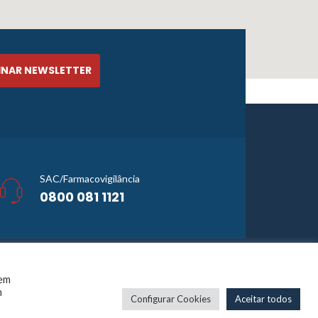
SAC/Farmacovigilância
0800 081 1121
cia Planner
 em
001-13
m
Configurar Cookies
Aceitar todos