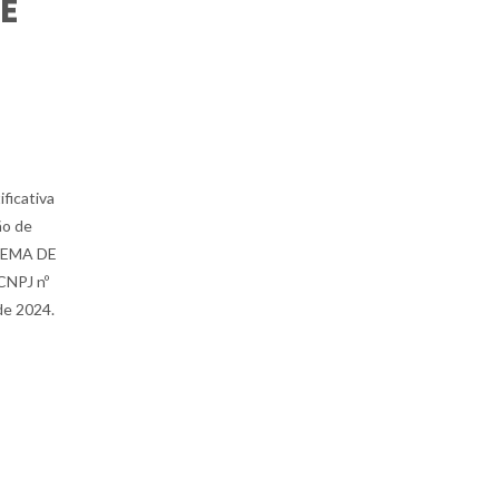
E
ificativa
ão de
TEMA DE
CNPJ nº
de 2024.