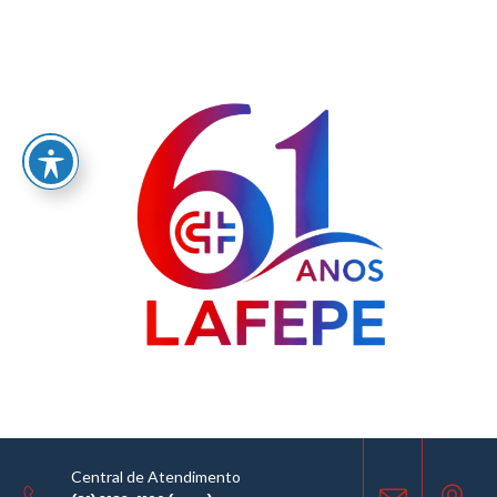
Home
/
Vem aí kit de teste rápido para arboviroses
Central de Atendimento