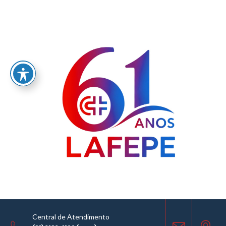
Home
/
Vozes do Lafepe faz apresentação na Casa da Cultura
Central de Atendimento