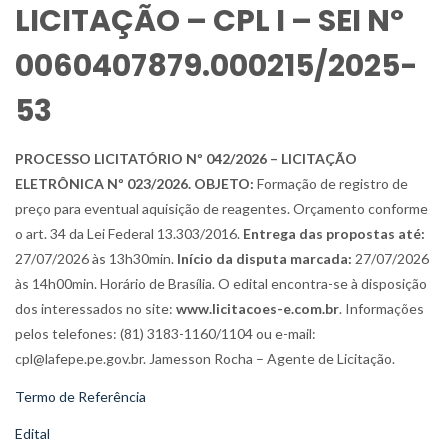
LICITAÇÃO – CPL I – SEI Nº
0060407879.000215/2025-
53
PROCESSO LICITATÓRIO Nº 042/2026 – LICITAÇÃO
ELETRÔNICA Nº 023/2026. OBJETO:
Formação de registro de
preço para eventual aquisição de reagentes. Orçamento conforme
o art. 34 da Lei Federal 13.303/2016.
Entrega das propostas até:
27/07/2026 às 13h30min.
Início da disputa marcada:
27/07/2026
às 14h00min. Horário de Brasília. O edital encontra-se à disposição
dos interessados no site:
www.licitacoes-e.com.br
. Informações
pelos telefones: (81) 3183-1160/1104 ou e-mail:
cpl@lafepe.pe.gov.br. Jamesson Rocha – Agente de Licitação.
Termo de Referência
Edital