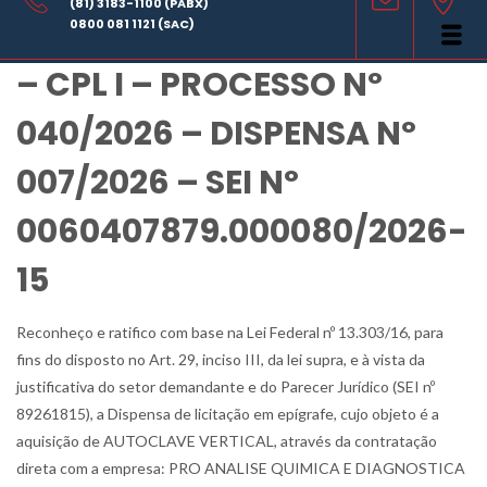
(81) 3183-1100 (PABX)
RATIFICAÇÃO DE DISPENSA
0800 081 1121 (SAC)
– CPL I – PROCESSO Nº
040/2026 – DISPENSA Nº
007/2026 – SEI Nº
0060407879.000080/2026-
15
Reconheço e ratifico com base na Lei Federal nº 13.303/16, para
fins do disposto no Art. 29, inciso III, da lei supra, e à vista da
justificativa do setor demandante e do Parecer Jurídico (SEI nº
89261815), a Dispensa de licitação em epígrafe, cujo objeto é a
aquisição de AUTOCLAVE VERTICAL, através da contratação
direta com a empresa: PRO ANALISE QUIMICA E DIAGNOSTICA