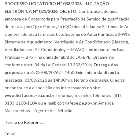
PROCESSO LICITATÓRIO Nº 038/2026 – LICITAÇÃO
ELETRÔNICA Nº 021/2026. OBJETO:
Contratação de uma
empresa de Consultoria para Prestação de Serviço de qualificação
de Instalação (QI) e Operação (QO) das utilidades: Sistema de Ar
Comprimido grau farmacêutico, Sistema de Água Purificada (PW) e
Sistema de Aquecimento, Ventilação e Ar Condicionado (Heating,
Ventilation and Air Conditioning — HVAC) com impacto em Boas
Práticas — BPx – na unidade fabril do LAFEPE. Orçamento
conforme o art. 34 da Lei Federal 13.303/2016.
Entrega das
propostas até:
03/08/2026 às 14h00min.
Início da disputa
marcada:
03/08/2026 às 14h30min. Horário de Brasília. O edital
encontra-se à disposição dos interessados no site:
www.licitacoes-e.com.br
. Informações pelos telefones: (81)
3183-1160/1104 ou e-mail: cpl@lafepe.pe.gov.br. Amanda
Mascarenhas – Agente de Licitação.
Termo de Referência
Edital